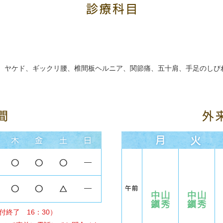
、ヤケド、ギックリ腰、椎間板ヘルニア、関節痛、五十肩、手足のしび
付終了 16：30）