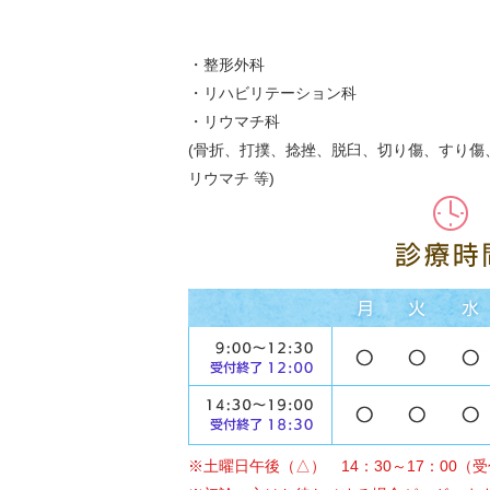
・整形外科
・リハビリテーション科
・リウマチ科
(骨折、打撲、捻挫、脱臼、切り傷、すり傷
リウマチ 等)
※土曜日午後（△） 14：30～17：00（受