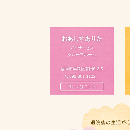
2025.10.15
交通事故でお困りの方必見！専門弁護士に
2025.05.10
おあしすありた
！！スタッフ募集中！！
デイサービス
中山整形外科医院で働く仲間を募
グループホーム
福岡市早良区有田6-2-5
2024.05.02
092-801-1122
医療法人健貢会中山整形外科医院運営規定
詳しくはこちら
2023.03.29
〇2023年4月1日よりマイナ受付開始します
2016.12.14