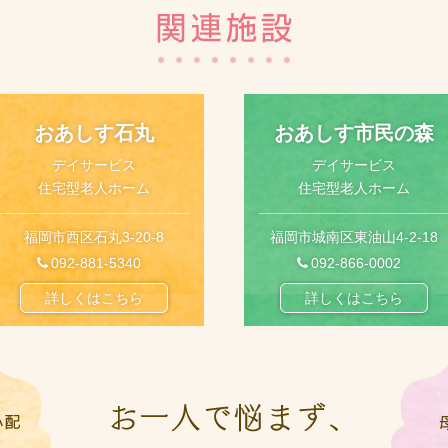
よる無料相談会のご案内
詳細はこちら
おあしす石丸
おあしす市民の森
デイサービス
デイサービス
集します
詳細はこちら
住宅型老人ホーム
住宅型老人ホーム
福岡市西区石丸3-20-8
福岡市城南区東油山4-2-18
092-881-5340
092-866-0002
詳細はこちら
詳しくはこちら
詳しくはこちら
〇
詳細はこちら